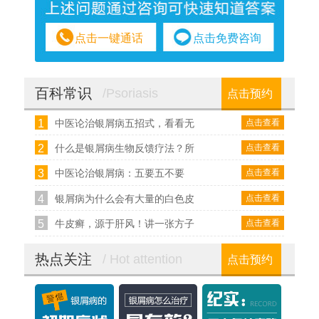
点击一键通话
点击免费咨询
百科常识
/Psoriasis
点击预约
1
点击查看
中医论治银屑病五招式，看看无
2
点击查看
什么是银屑病生物反馈疗法？所
3
点击查看
中医论治银屑病：五要五不要
4
点击查看
银屑病为什么会有大量的白色皮
5
点击查看
牛皮癣，源于肝风！讲一张方子
热点关注
/ Hot attention
点击预约