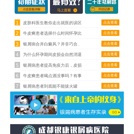
1
点击查看
皮肤科医生教你走出就医的误区
2
点击查看
牛皮癣患者选择什么时间怀孕比
3
点击查看
银屑病合并白癜风？并非巧合..
4
点击查看
为什么怀孕期间皮损会自然消退
5
点击查看
银屑病患者提高免疫力后，皮损
6
点击查看
牛皮癣患者喝点酒没事吗？有事
7
点击查看
银屑病患者到底能不能拔火罐