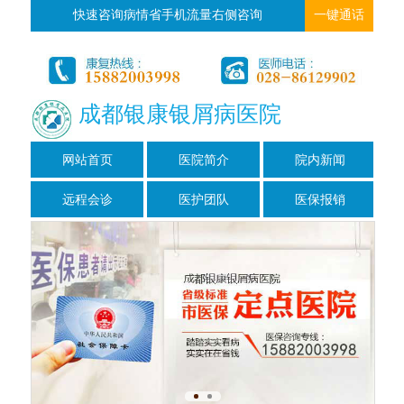
快速咨询病情省手机流量右侧咨询
一键通话
成都银康银屑病医院
网站首页
医院简介
院内新闻
远程会诊
医护团队
医保报销