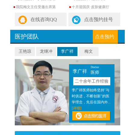
我院梅文主任受邀出席第
十月迎国庆·皮肤健康行
在线咨询QQ
点击预约挂号
医护团队
点击预约
王艳琼
龙继冲
李广祥
梅文
Doctor
李广祥
医师
验
二十余年工作经验
近二
李广祥医师始终坚持"与
医结
时俱进，不断创新"的医
]
学理念，先后在国内外...
[详细]