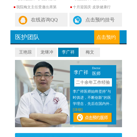
我院梅文主任受邀出席第
十月迎国庆·皮肤健康行
在线咨询QQ
点击预约挂号
医护团队
点击预约
王艳琼
龙继冲
李广祥
梅文
Doctor
李广祥
医师
验
二十余年工作经验
近二
李广祥医师始终坚持"与
医结
时俱进，不断创新"的医
]
学理念，先后在国内外...
[详细]