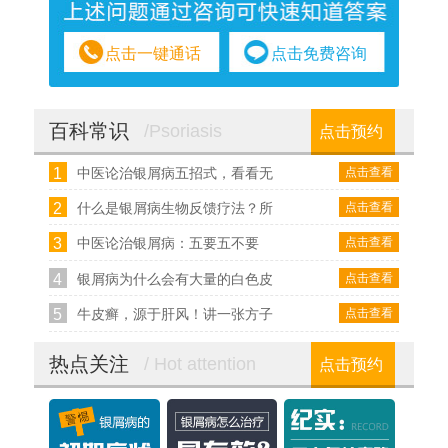
点击一键通话
点击免费咨询
百科常识
/Psoriasis
点击预约
1
点击查看
中医论治银屑病五招式，看看无
2
点击查看
什么是银屑病生物反馈疗法？所
3
点击查看
中医论治银屑病：五要五不要
4
点击查看
银屑病为什么会有大量的白色皮
5
点击查看
牛皮癣，源于肝风！讲一张方子
热点关注
/ Hot attention
点击预约