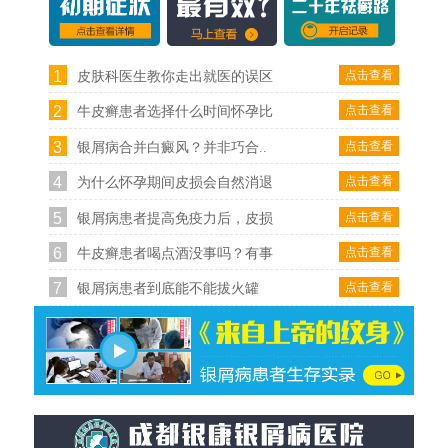
1
点击查看
皮肤科医生教你走出就医的误区
2
点击查看
牛皮癣患者选择什么时间怀孕比
3
点击查看
银屑病合并白癜风？并非巧合..
4
点击查看
为什么怀孕期间皮损会自然消退
5
点击查看
银屑病患者提高免疫力后，皮损
6
点击查看
牛皮癣患者喝点酒没事吗？有事
7
点击查看
银屑病患者到底能不能拔火罐