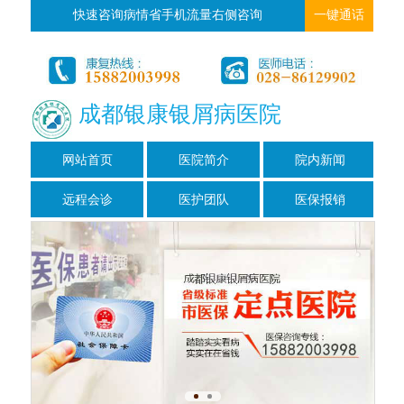
快速咨询病情省手机流量右侧咨询
一键通话
成都银康银屑病医院
网站首页
医院简介
院内新闻
远程会诊
医护团队
医保报销