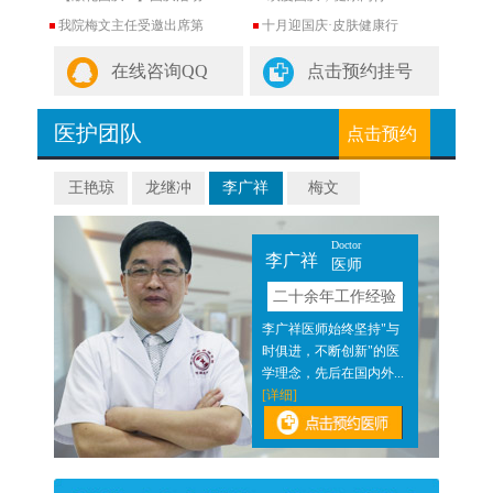
我院梅文主任受邀出席第
十月迎国庆·皮肤健康行
在线咨询QQ
点击预约挂号
医护团队
点击预约
王艳琼
龙继冲
李广祥
梅文
Doctor
李广祥
医师
验
二十余年工作经验
近二
李广祥医师始终坚持"与
医结
时俱进，不断创新"的医
]
学理念，先后在国内外...
[详细]