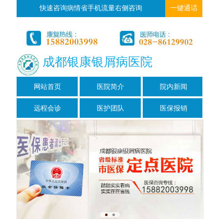
快速咨询病情省手机流量右侧咨询
一键通话
成都银康银屑病医院
网站首页
医院简介
院内新闻
远程会诊
医护团队
医保报销