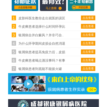
1
点击查看
皮肤科医生教你走出就医的误区
2
点击查看
牛皮癣患者选择什么时间怀孕比
3
点击查看
银屑病合并白癜风？并非巧合..
4
点击查看
为什么怀孕期间皮损会自然消退
5
点击查看
银屑病患者提高免疫力后，皮损
6
点击查看
牛皮癣患者喝点酒没事吗？有事
7
点击查看
银屑病患者到底能不能拔火罐