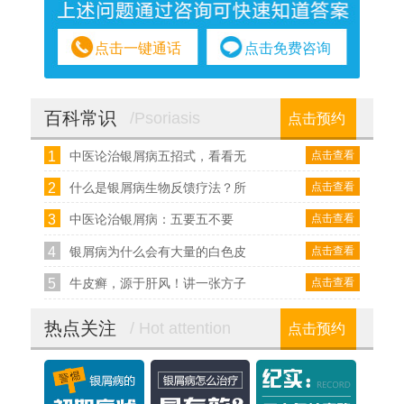
点击一键通话
点击免费咨询
百科常识
/Psoriasis
点击预约
1
点击查看
中医论治银屑病五招式，看看无
2
点击查看
什么是银屑病生物反馈疗法？所
3
点击查看
中医论治银屑病：五要五不要
4
点击查看
银屑病为什么会有大量的白色皮
5
点击查看
牛皮癣，源于肝风！讲一张方子
热点关注
/ Hot attention
点击预约